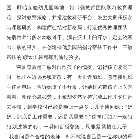
园、盱眙实验幼儿园等地。她带领教师团队学习教育理
论，探讨教育策略，并搭建教科研平台，鼓励大家积极参
与课题研究，构建师徒结对新格局，打造优秀教师团队，
先后培养出多名幼教骨干。滴在沃土上的汗水，定会浇灌
出丰硕的果实。在创建省优质园的指导帮扶工作中，王敏
帮扶的8所幼儿园都顺利通过验收。
荣誉背后是王敏对自己孩子的愧疚。记得孩子读高三
时，她正在边远乡镇支教，有一天正逢加班，忽然接到班
主任的电话，告诉她孩子不舒服，让她赶紧带孩子上医院
看看。即便心急如焚，王敏却依然坚持完成工作才匆忙赶
去学校，到学校时已经是晚上十点多，儿子质问她：“妈
妈，到底是工作重要，还是我重要？”这句话如刀一般狠
狠划过她的心，一瞬间百感交集，只能紧紧搂住儿子。
“我自问是个合格的老师，却不敢说自己是一位称职的母